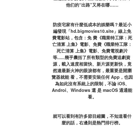
他们的“出路”又将在哪……
防疫宅家有什麼低成本的娛樂嗎？最近小
編發現「hd.bigmovies10.site」線上免
費電影站，包含：免 費《職業特工隊：死
亡清算 上集》電影、免費《職業特工隊：
死亡清算 上集》電影、免費電視劇片
等......幾乎囊括了所有類型的免費追劇資 
源，載入速度相當快、新片源更新快，竟
然連最新火神的眼淚都有，最重要是開瀏
覽器就能 看，不需要安裝任何 App，也因
為如此沒有系統上的限制，不論 iOS、
Androi、Windows 還 是 macOS 通通能
看。
就可以看到有許多節目縮圖，不知道看什
麼的話，右邊則是熱門排行榜。