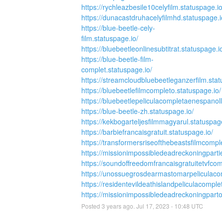
https://rychleazbesile10celyfilm.statuspage.io
https://dunacastdruhacelyfilmhd.statuspage.i
https://blue-beetle-cely-
film.statuspage.io/
https://bluebeetleonlinesubtitrat.statuspage.i
https://blue-beetle-film-
complet.statuspage.io/
https://streamcloudbluebeetleganzerfilm.stat
https://bluebeetlefilmcompleto.statuspage.io/
https://bluebeetlepeliculacompletaenespanoll
https://blue-beetle-zh.statuspage.io/
https://kekbogarteljesfilmmagyarul.statuspage
https://barbiefrancaisgratuit.statuspage.io/
https://transformersriseofthebeastsfilmcompl
https://missionimpossibledeadreckoningparti
https://soundoffreedomfrancaisgratuitetvfcom
https://unossuegrosdearmastomarpeliculacom
https://residentevildeathislandpeliculacomple
https://missionimpossibledeadreckoningpart
Posted
3
years ago.
Jul
17
,
2023
-
10:48
UTC